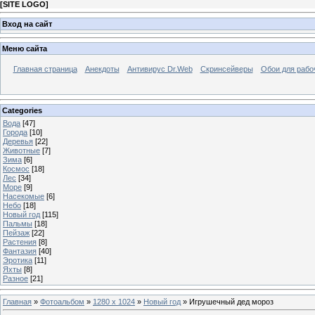
[
SITE LOGO
]
Вход на сайт
Меню сайта
Главная страница
Анекдоты
Антивирус Dr.Web
Скринсейверы
Обои для рабо
Categories
Вода
[47]
Города
[10]
Деревья
[22]
Животные
[7]
Зима
[6]
Космос
[18]
Лес
[34]
Море
[9]
Насекомые
[6]
Небо
[18]
Новый год
[115]
Пальмы
[18]
Пейзаж
[22]
Растения
[8]
Фантазия
[40]
Эротика
[11]
Яхты
[8]
Разное
[21]
Главная
»
Фотоальбом
»
1280 x 1024
»
Новый год
» Игрушечный дед мороз