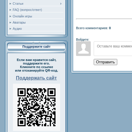
Статьи
FAQ (вопрос/ответ)
Онлайн игры
Аватары
Всего комментариев:
0
Аудио
Войдите:
Поддержите сайт
Если вам нравится сайт,
Отправить
поддержите его.
Кликните по ссылке
или отсканируйте QR-код.
Поддержать сайт