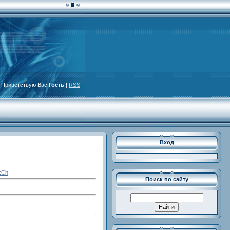
Приветствую Вас
Гость
|
RSS
Вход
xCh
Поиск по сайту