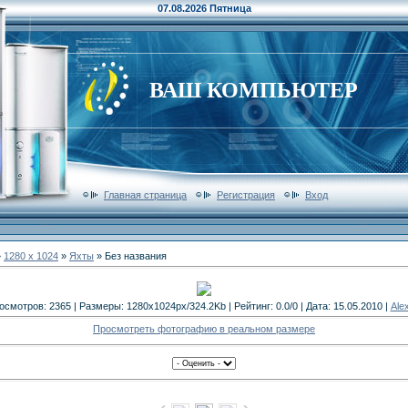
07.08.2026 Пятница
ВАШ КОМПЬЮТЕР
Главная страница
Регистрация
Вход
»
1280 x 1024
»
Яхты
» Без названия
осмотров: 2365 | Размеры: 1280x1024px/324.2Kb | Рейтинг: 0.0/0 | Дата: 15.05.2010 |
Ale
Просмотреть фотографию в реальном размере