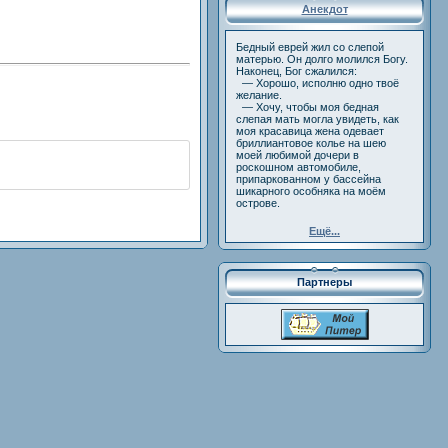
Анекдот
Бедный еврей жил со слепой
матерью. Он долго молился Богу.
Наконец, Бог сжалился:
— Хорошо, исполню одно твоё
желание.
— Хочу, чтобы моя бедная
слепая мать могла увидеть, как
моя красавица жена одевает
бриллиантовое колье на шею
моей любимой дочери в
роскошном автомобиле,
припаркованном у бассейна
шикарного особняка на моём
острове.
Ещё...
Партнеры