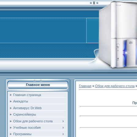
Главное меню
Главная
»
Обои для рабочего стола
Главная страница
Анекдоты
Пр
Антивирус Dr.Web
Скринсейверы
Обои для рабочего стола
Учебные пособия
Программы