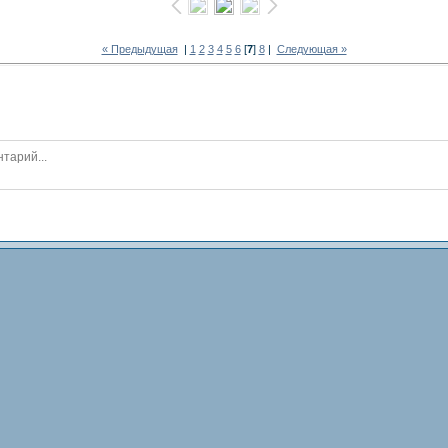
« Предыдущая
|
1
2
3
4
5
6
[
7
]
8
|
Следующая »