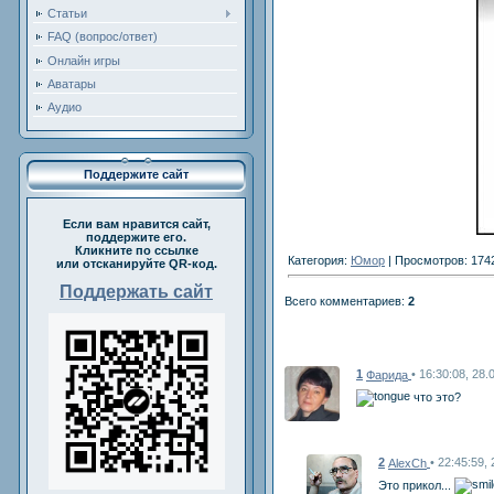
Статьи
FAQ (вопрос/ответ)
Онлайн игры
Аватары
Аудио
Поддержите сайт
Если вам нравится сайт,
поддержите его.
Кликните по ссылке
Категория:
Юмор
| Просмотров: 174
или отсканируйте QR-код.
Поддержать сайт
Всего комментариев:
2
1
• 16:30:08, 28.
Фарида
что это?
2
• 22:45:59,
AlexCh
Это прикол...