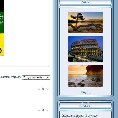
Обои
 комментариев:
0
Ещё...
Анекдот
0
Женщина звонит в службу