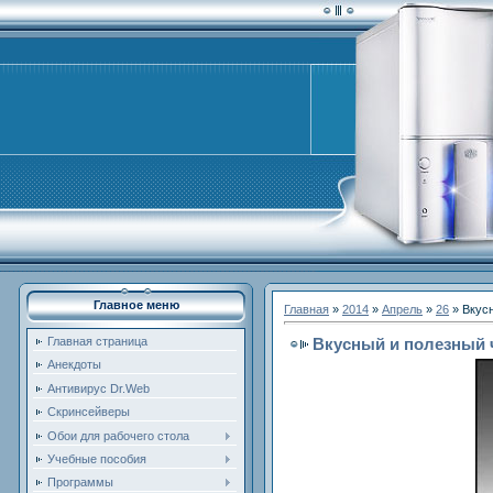
Главное меню
Главная
»
2014
»
Апрель
»
26
» Вкус
Вкусный и полезный 
Главная страница
Анекдоты
Антивирус Dr.Web
Скринсейверы
Обои для рабочего стола
Учебные пособия
Программы