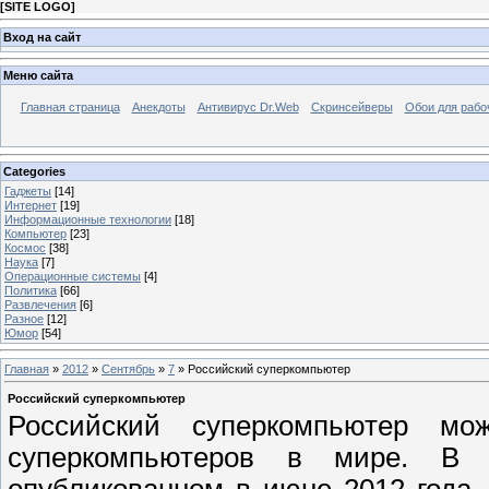
[
SITE LOGO
]
Вход на сайт
Меню сайта
Главная страница
Анекдоты
Антивирус Dr.Web
Скринсейверы
Обои для рабо
Categories
Гаджеты
[14]
Интернет
[19]
Информационные технологии
[18]
Компьютер
[23]
Космос
[38]
Наука
[7]
Операционные системы
[4]
Политика
[66]
Развлечения
[6]
Разное
[12]
Юмор
[54]
Главная
»
2012
»
Сентябрь
»
7
» Российский суперкомпьютер
Российский суперкомпьютер
Российский суперкомпьютер м
суперкомпьютеров в мире. В 