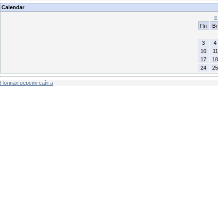
Calendar
«
Пн
Вт
3
4
10
11
17
18
24
25
Полная версия сайта