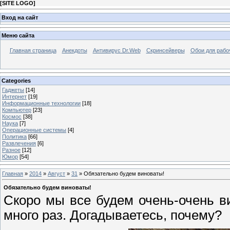
[
SITE LOGO
]
Вход на сайт
Меню сайта
Главная страница
Анекдоты
Антивирус Dr.Web
Скринсейверы
Обои для рабо
Categories
Гаджеты
[14]
Интернет
[19]
Информационные технологии
[18]
Компьютер
[23]
Космос
[38]
Наука
[7]
Операционные системы
[4]
Политика
[66]
Развлечения
[6]
Разное
[12]
Юмор
[54]
Главная
»
2014
»
Август
»
31
» Обязательно будем виноваты!
Обязательно будем виноваты!
Скоро мы все будем очень-очень в
много раз. Догадываетесь, почему?