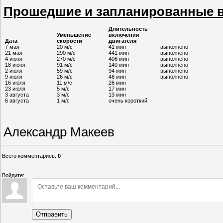
Прошедшие и запланированные в
Длительность
Уменьшение
включения
Дата
скорости
двигателя
7 мая
20 м/с
41 мин
выполнено
21 мая
290 м/с
441 мин
выполнено
4 июня
270 м/с
406 мин
выполнено
18 июня
91 м/с
140 мин
выполнено
2 июля
59 м/с
94 мин
выполнено
9 июля
26 м/с
46 мин
выполнено
16 июля
11 м/с
26 мин
23 июля
5 м/с
17 мин
3 августа
3 м/с
13 мин
6 августа
1 м/с
очень короткий
Александр Макеев
Всего комментариев
:
0
Войдите:
Отправить