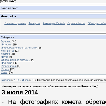
[
SITE LOGO
]
Вход на сайт
Меню сайта
Главная страница
Анекдоты
Антивирус Dr.Web
Скринсейверы
Обои для рабо
Categories
Гаджеты
[14]
Интернет
[19]
Информационные технологии
[18]
Компьютер
[23]
Космос
[38]
Наука
[7]
Операционные системы
[4]
Политика
[66]
Развлечения
[6]
Разное
[12]
Юмор
[54]
Главная
»
2014
»
Июль
»
13
» Некоторые последние розеттские события (по информаци
Некоторые последние розеттские события (по информации Rosetta blog)
3 июля 2014
- На фотографиях комета обрета