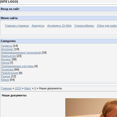
[
SITE LOGO
]
Вход на сайт
Меню сайта
Главная страница
Анекдоты
Антивирус Dr.Web
Скринсейверы
Обои для рабо
Categories
Гаджеты
[14]
Интернет
[19]
Информационные технологии
[18]
Компьютер
[23]
Космос
[38]
Наука
[7]
Операционные системы
[4]
Политика
[66]
Развлечения
[6]
Разное
[12]
Юмор
[54]
Главная
»
2019
»
Март
»
8
» Наши документы
Наши документы