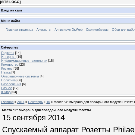
[
SITE LOGO
]
Вход на сайт
Меню сайта
Главная страница
Анекдоты
Антивирус Dr.Web
Скринсейверы
Обои для рабо
Categories
Гаджеты
[14]
Интернет
[19]
Информационные технологии
[18]
Компьютер
[23]
Космос
[38]
Наука
[7]
Операционные системы
[4]
Политика
[66]
Развлечения
[6]
Разное
[12]
Юмор
[54]
Главная
»
2014
»
Сентябрь
»
16
» Место "J" выбрано для посадочного модуля Розетты
Место "J" выбрано для посадочного модуля Розетты
15 сентября 2014
Спускаемый аппарат Розетты Philae