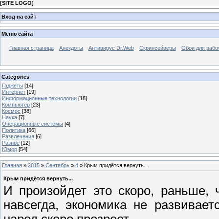
[
SITE LOGO
]
Вход на сайт
Меню сайта
Главная страница
Анекдоты
Антивирус Dr.Web
Скринсейверы
Обои для рабо
Categories
Гаджеты
[14]
Интернет
[19]
Информационные технологии
[18]
Компьютер
[23]
Космос
[38]
Наука
[7]
Операционные системы
[4]
Политика
[66]
Развлечения
[6]
Разное
[12]
Юмор
[54]
Главная
»
2015
»
Сентябрь
»
4
» Крым придётся вернуть...
Крым придётся вернуть...
И произойдет это скоро, раньше,
навсегда, экономика не развивает