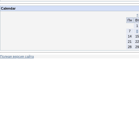
Calendar
«
Пн
Вт
1
7
8
14
15
21
22
28
29
Полная версия сайта