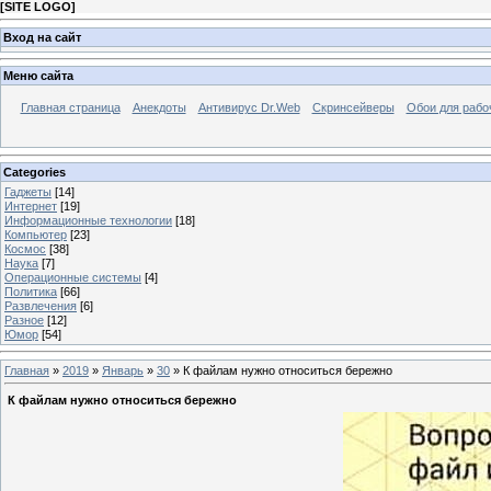
[
SITE LOGO
]
Вход на сайт
Меню сайта
Главная страница
Анекдоты
Антивирус Dr.Web
Скринсейверы
Обои для рабо
Categories
Гаджеты
[14]
Интернет
[19]
Информационные технологии
[18]
Компьютер
[23]
Космос
[38]
Наука
[7]
Операционные системы
[4]
Политика
[66]
Развлечения
[6]
Разное
[12]
Юмор
[54]
Главная
»
2019
»
Январь
»
30
» К файлам нужно относиться бережно
К файлам нужно относиться бережно