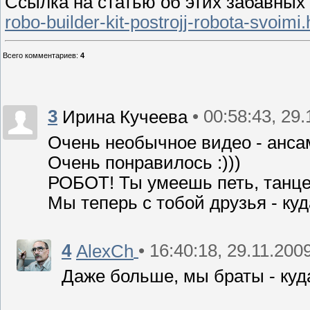
Ссылка на статью об этих забавных
robo-builder-kit-postrojj-robota-svoimi.
Всего комментариев
:
4
3
• 00:58:43, 29
Ирина Кучеева
Очень необычное видео - ансам
Очень понравилось :)))
РОБОТ! Ты умеешь петь, танцев
Мы теперь с тобой друзья - куда
4
• 16:40:18, 29.11.200
AlexCh
Даже больше, мы браты - куда 