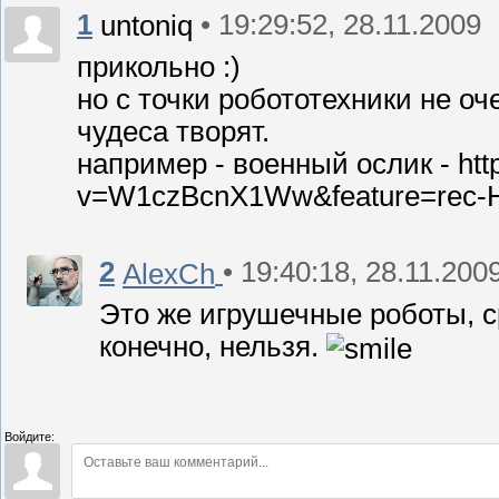
1
• 19:29:52, 28.11.2009
untoniq
прикольно :)
но с точки робототехники не оч
чудеса творят.
например - военный ослик - htt
v=W1czBcnX1Ww&feature=rec-H
2
• 19:40:18, 28.11.200
AlexCh
Это же игрушечные роботы, с
конечно, нельзя.
Войдите: