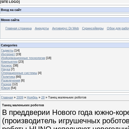
[
SITE LOGO
]
Вход на сайт
Меню сайта
Главная страница
Анекдоты
Антивирус Dr.Web
Скринсейверы
Обои для рабо
Categories
Гаджеты
[14]
Интернет
[19]
Информационные технологии
[18]
Компьютер
[23]
Космос
[38]
Наука
[7]
Операционные системы
[4]
Политика
[66]
Развлечения
[6]
Разное
[12]
Юмор
[54]
Главная
»
2009
»
Ноябрь
»
28
» Танец маленьких роботов
Танец маленьких роботов
В преддверии Нового года южно-кор
(производитель игрушечных роботов