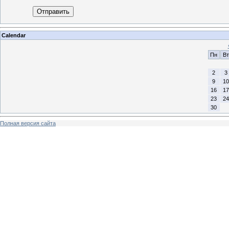
Отправить
Calendar
Пн
Вт
2
3
9
10
16
17
23
24
30
Полная версия сайта