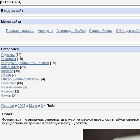
[
SITE LOGO
]
Вход на сайт
Меню сайта
Главная страница
Анекдоты
Антивирус Dr.Web
Скринсейверы
Обои для рабо
Categories
Гаджеты
[14]
Интернет
[19]
Информационные технологии
[18]
Компьютер
[23]
Космос
[38]
Наука
[7]
Операционные системы
[4]
Политика
[66]
Развлечения
[6]
Разное
[12]
Юмор
[54]
Главная
»
2008
»
Март
»
3
» Побег
Побег
Фотоаппарат, клавиатура, отвертка, два кусочка медной проволоки в гибкой оплетк
осуществить ее давнюю и заветную мечту - убежать.