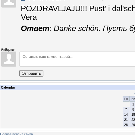
POZDRAVLJAJU!!! Pust' i dal'sche 
Vera
Ответ
: Danke schön. Пусть б
Войдите:
Отправить
Calendar
Пн
Вт
1
7
8
14
15
21
22
28
29
Полная версия сайта