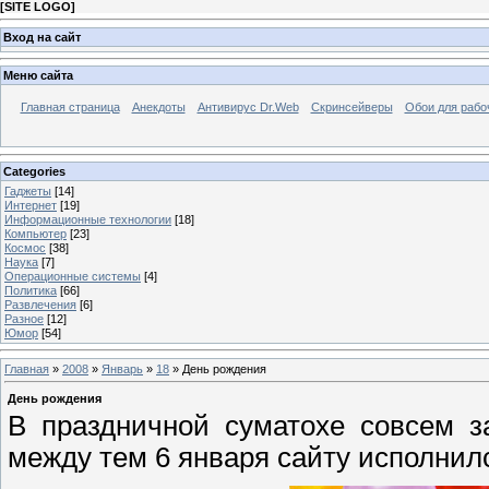
[
SITE LOGO
]
Вход на сайт
Меню сайта
Главная страница
Анекдоты
Антивирус Dr.Web
Скринсейверы
Обои для рабо
Categories
Гаджеты
[14]
Интернет
[19]
Информационные технологии
[18]
Компьютер
[23]
Космос
[38]
Наука
[7]
Операционные системы
[4]
Политика
[66]
Развлечения
[6]
Разное
[12]
Юмор
[54]
Главная
»
2008
»
Январь
»
18
» День рождения
День рождения
В праздничной суматохе совсем з
между тем 6 января сайту исполнил