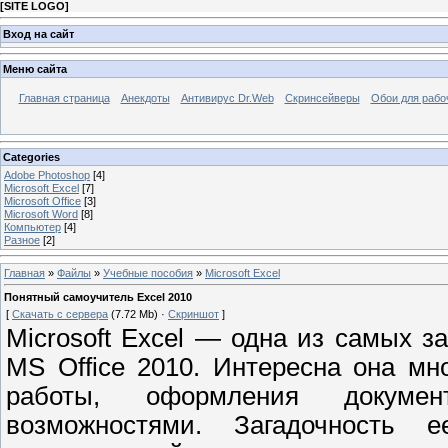
[
SITE LOGO
]
Вход на сайт
Меню сайта
Главная страница
Анекдоты
Антивирус Dr.Web
Скринсейверы
Обои для рабо
Categories
Adobe Photoshop
[4]
Microsoft Excel
[7]
Microsoft Office
[3]
Microsoft Word
[8]
Компьютер
[4]
Разное
[2]
Главная
»
Файлы
»
Учебные пособия
»
Microsoft Excel
Понятный самоучитель Excel 2010
[
Скачать с сервера
(7.72 Mb) ·
Скриншот
]
Microsoft Excel — одна из самых з
MS Office 2010. Интересна она м
работы, оформления докуме
возможностями. Загадочность