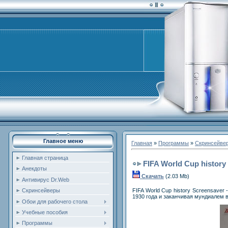
Главное меню
Главная
»
Программы
»
Скринсейве
Главная страница
FIFA World Cup history
Анекдоты
Скачать
(2.03 Mb)
Антивирус Dr.Web
FIFA World Cup history Screensave
Скринсейверы
1930 года и заканчивая мундиалем в
Обои для рабочего стола
Учебные пособия
Программы