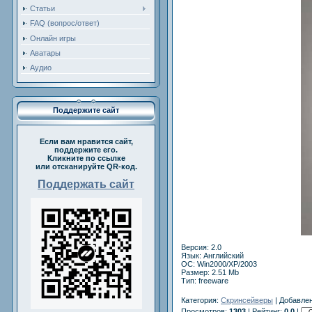
Статьи
FAQ (вопрос/ответ)
Онлайн игры
Аватары
Аудио
Поддержите сайт
Если вам нравится сайт,
поддержите его.
Кликните по ссылке
или отсканируйте QR-код.
Поддержать сайт
Версия: 2.0
Язык: Английский
OС: Win2000/XP/2003
Размер: 2.51 Mb
Тип: freeware
Категория:
Скринсейверы
| Добавлен
Просмотров:
1303
| Рейтинг:
0.0
|