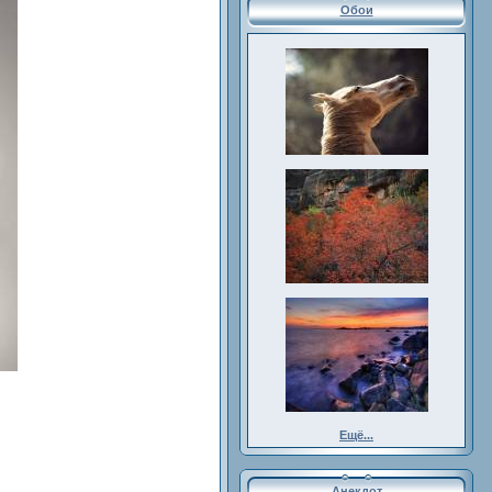
Обои
Ещё...
Анекдот