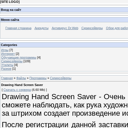
[
SITE LOGO
]
Вход на сайт
Меню сайта
Главная страница
Анекдоты
Антивирус Dr.Web
Скринсейверы
Обои для рабо
Categories
Игры
[7]
Интернет
[2]
Обучающие программы
[4]
Скринсейверы
[109]
Утилиты
[4]
Разное
[1]
Главная
»
Файлы
»
Программы
»
Скринсейверы
Drawing Hand Screen Saver
[
Скачать с сервера
(6.60 Mb) ]
Drawing Hand Screen Saver - Очень
сможете наблюдать, как рука худож
за штрихом создает произведение ис
После регистрации данной заставки