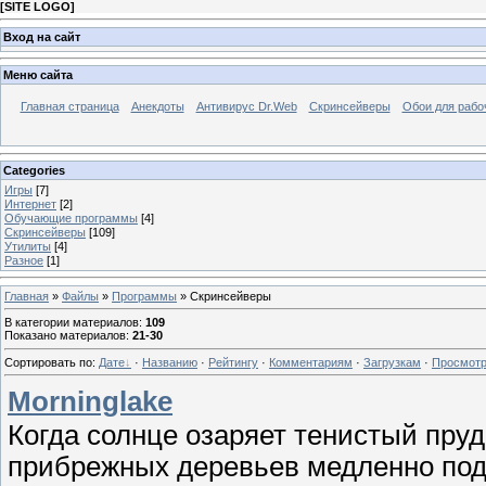
[
SITE LOGO
]
Вход на сайт
Меню сайта
Главная страница
Анекдоты
Антивирус Dr.Web
Скринсейверы
Обои для рабо
Categories
Игры
[7]
Интернет
[2]
Обучающие программы
[4]
Скринсейверы
[109]
Утилиты
[4]
Разное
[1]
Главная
»
Файлы
»
Программы
» Скринсейверы
В категории материалов
:
109
Показано материалов
:
21-30
Сортировать по
:
Дате
·
Названию
·
Рейтингу
·
Комментариям
·
Загрузкам
·
Просмот
Morninglake
Когда солнце озаряет тенистый пруд
прибрежных деревьев медленно под