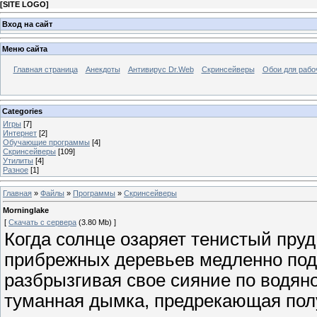
[
SITE LOGO
]
Вход на сайт
Меню сайта
Главная страница
Анекдоты
Антивирус Dr.Web
Скринсейверы
Обои для рабо
Categories
Игры
[7]
Интернет
[2]
Обучающие программы
[4]
Скринсейверы
[109]
Утилиты
[4]
Разное
[1]
Главная
»
Файлы
»
Программы
»
Скринсейверы
Morninglake
[
Скачать с сервера
(3.80 Mb) ]
Когда солнце озаряет тенистый пруд
прибрежных деревьев медленно под
разбрызгивая свое сияние по водяной
туманная дымка, предрекающая полу