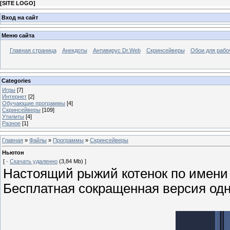
[
SITE LOGO
]
Вход на сайт
Меню сайта
Главная страница
Анекдоты
Антивирус Dr.Web
Скринсейверы
Обои для рабо
Categories
Игры
[7]
Интернет
[2]
Обучающие программы
[4]
Скринсейверы
[109]
Утилиты
[4]
Разное
[1]
Главная
»
Файлы
»
Программы
»
Скринсейверы
Ньютон
[ ·
Скачать удаленно
(3,84 Mb) ]
Настоящий рыжий котенок по имени 
Бесплатная сокращенная версия одн