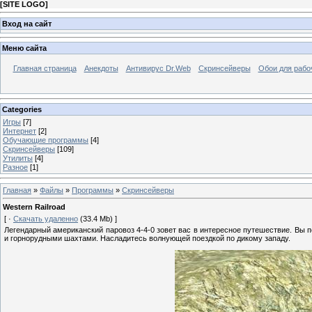
[
SITE LOGO
]
Вход на сайт
Меню сайта
Главная страница
Анекдоты
Антивирус Dr.Web
Скринсейверы
Обои для рабо
Categories
Игры
[7]
Интернет
[2]
Обучающие программы
[4]
Скринсейверы
[109]
Утилиты
[4]
Разное
[1]
Главная
»
Файлы
»
Программы
»
Скринсейверы
Western Railroad
[ ·
Скачать удаленно
(33.4 Mb) ]
Легендарный американский паровоз 4-4-0 зовет вас в интересное путешествие. Вы 
и горнорудными шахтами. Насладитесь волнующей поездкой по дикому западу.