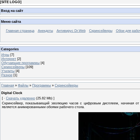
[
SITE LOGO
]
Вход на сайт
Меню сайта
Главная страница
Анекдоты
Антивирус Dr.Web
Скринсейверы
Обои для рабо
Categories
Игры
[7]
Интернет
[2]
Обучающие программы
[4]
Скринсейверы
[109]
Утилиты
[4]
Разное
[1]
Главная
»
Файлы
»
Программы
»
Скринсейверы
Digital Clock
[ ·
Скачать удаленно
(25.82 Mb) ]
Скринсейвер, показывающий эволюцию часов с цифровым дисплеем, начиная от 
является анимированными обоями рабочего стола.