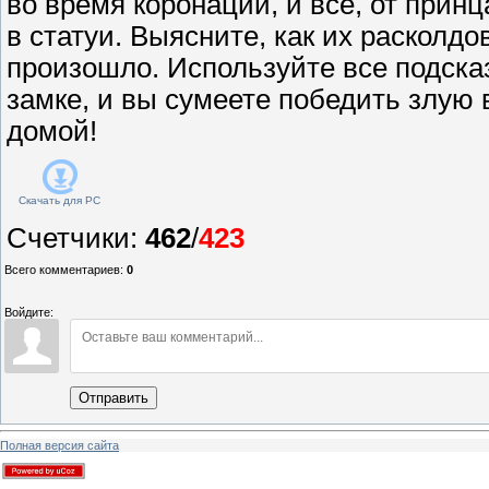
во время коронации, и все, от принц
в статуи. Выясните, как их расколдов
произошло. Используйте все подсказ
замке, и вы сумеете победить злую
домой!
Скачать для
PC
Счетчики
:
462
/
423
Всего комментариев
:
0
Войдите:
Отправить
Полная версия сайта