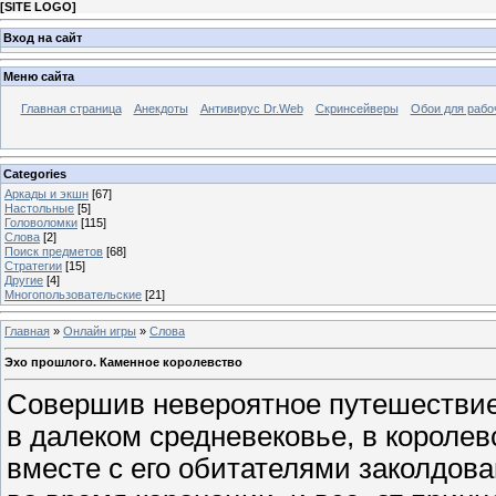
[
SITE LOGO
]
Вход на сайт
Меню сайта
Главная страница
Анекдоты
Антивирус Dr.Web
Скринсейверы
Обои для рабо
Categories
Аркады и экшн
[67]
Настольные
[5]
Головоломки
[115]
Слова
[2]
Поиск предметов
[68]
Стратегии
[15]
Другие
[4]
Многопользовательские
[21]
Главная
»
Онлайн игры
»
Слова
Эхо прошлого. Каменное королевство
Совершив невероятное путешествие
в далеком средневековье, в королев
вместе с его обитателями заколдован