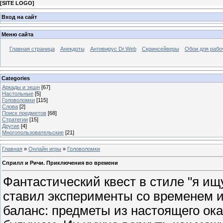
[
SITE LOGO
]
Вход на сайт
Меню сайта
Главная страница
Анекдоты
Антивирус Dr.Web
Скринсейверы
Обои для рабо
Categories
Аркады и экшн
[67]
Настольные
[5]
Головоломки
[115]
Слова
[2]
Поиск предметов
[68]
Стратегии
[15]
Другие
[4]
Многопользовательские
[21]
Главная
»
Онлайн игры
»
Головоломки
Сприлл и Ричи. Приключения во времени
Фантастический квест в стиле "я ищ
ставил эксперименты со временем 
баланс: предметы из настоящего ок