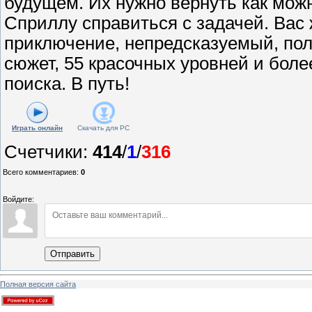
будущем. Их нужно вернуть как мож
Сприллу справиться с задачей. Вас
приключение, непредсказуемый, по
сюжет, 55 красочных уровней и бол
поиска. В путь!
Играть онлайн
Скачать для
PC
Счетчики
:
414
/
1
/
316
Всего комментариев
:
0
Войдите:
Отправить
Полная версия сайта