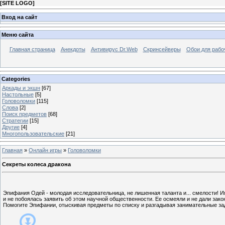
[
SITE LOGO
]
Вход на сайт
Меню сайта
Главная страница
Анекдоты
Антивирус Dr.Web
Скринсейверы
Обои для рабо
Categories
Аркады и экшн
[67]
Настольные
[5]
Головоломки
[115]
Слова
[2]
Поиск предметов
[68]
Стратегии
[15]
Другие
[4]
Многопользовательские
[21]
Главная
»
Онлайн игры
»
Головоломки
Секреты колеса дракона
Эпифания Одей - молодая исследовательница, не лишенная таланта и... смелости! 
и не побоялась заявить об этом научной общественности. Ее осмеяли и не дали зако
Помогите Эпифании, отыскивая предметы по списку и разгадывая занимательные за