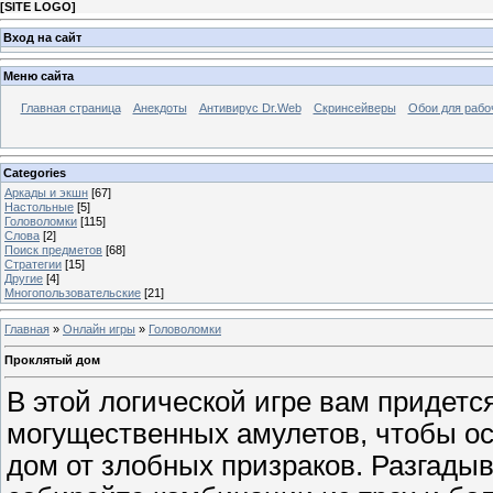
[
SITE LOGO
]
Вход на сайт
Меню сайта
Главная страница
Анекдоты
Антивирус Dr.Web
Скринсейверы
Обои для рабо
Categories
Аркады и экшн
[67]
Настольные
[5]
Головоломки
[115]
Слова
[2]
Поиск предметов
[68]
Стратегии
[15]
Другие
[4]
Многопользовательские
[21]
Главная
»
Онлайн игры
»
Головоломки
Проклятый дом
В этой логической игре вам придетс
могущественных амулетов, чтобы о
дом от злобных призраков. Разгадыв