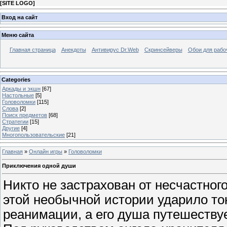
[
SITE LOGO
]
Вход на сайт
Меню сайта
Главная страница
Анекдоты
Антивирус Dr.Web
Скринсейверы
Обои для рабо
Categories
Аркады и экшн
[67]
Настольные
[5]
Головоломки
[115]
Слова
[2]
Поиск предметов
[68]
Стратегии
[15]
Другие
[4]
Многопользовательские
[21]
Главная
»
Онлайн игры
»
Головоломки
Приключения одной души
Никто не застрахован от несчастного
этой необычной истории ударило ток
реанимации, а его душа путешествует