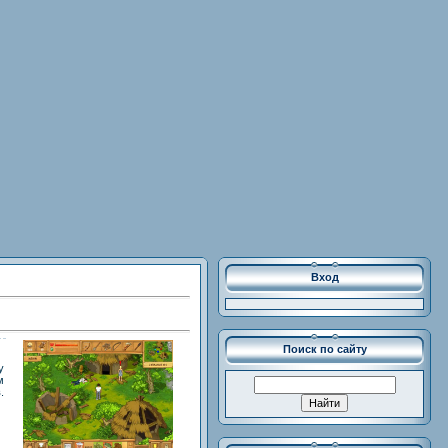
Вход
Поиск по сайту
у
м
.