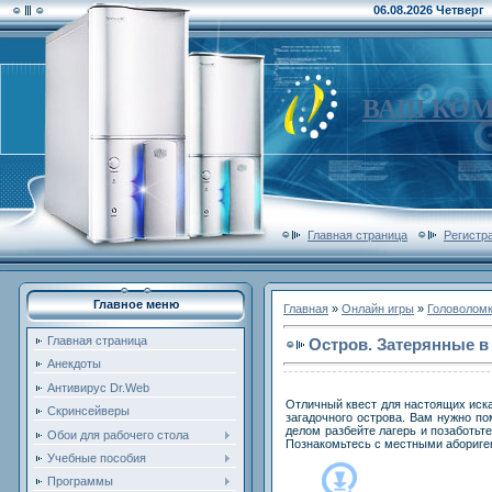
06.08.2026 Четверг
ВАШ КО
Главная страница
Регистр
Главное меню
Главная
»
Онлайн игры
»
Головолом
Главная страница
Остров. Затерянные в
Анекдоты
Антивирус Dr.Web
Отличный квест для настоящих иска
Скринсейверы
загадочного острова. Вам нужно п
делом разбейте лагерь и позаботьт
Обои для рабочего стола
Познакомьтесь с местными аборигена
Учебные пособия
Программы