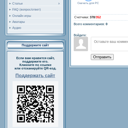
Скачать для
PC
Статьи
FAQ (вопрос/ответ)
Онлайн игры
Счетчики
:
378
/
352
Аватары
Всего комментариев
:
0
Аудио
Войдите:
Поддержите сайт
Отправить
Если вам нравится сайт,
поддержите его.
Кликните по ссылке
или отсканируйте QR-код.
Поддержать сайт