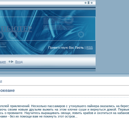
МПЬЮТЕР
Приветствую Вас
Гость
|
RSS
ация
Вход
ки
 океане
телей приключений. Несколько пассажиров с утонувшего лайнера оказались на берег
омочь своим новым друзьям выжить на этом клочке суши и вернуться домой. Первы
есь о провианте. Научитесь выращивать овощи, ловить крабов и охотиться на кабанов
ми - без их помощи вам не покинуть этот остров...