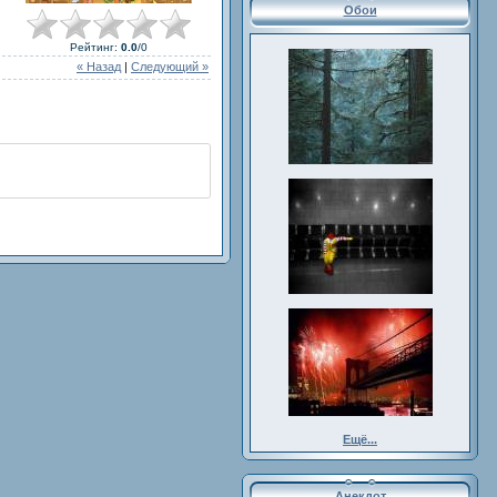
Обои
Рейтинг
:
0.0
/
0
« Назад
|
Следующий »
Ещё...
Анекдот