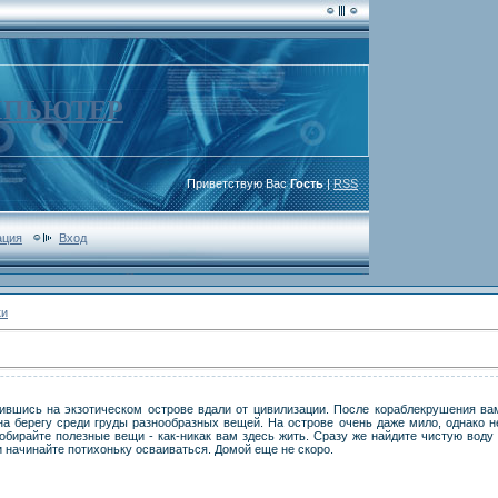
МПЬЮТЕР
Приветствую Вас
Гость
|
RSS
ация
Вход
ки
тившись на экзотическом острове вдали от цивилизации. После кораблекрушения ва
на берегу среди груды разнообразных вещей. На острове очень даже мило, однако н
обирайте полезные вещи - как-никак вам здесь жить. Сразу же найдите чистую воду 
и начинайте потихоньку осваиваться. Домой еще не скоро.