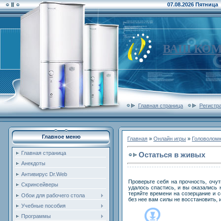
07.08.2026 Пятница
ВАШ КО
Главная страница
Регистр
Главное меню
Главная
»
Онлайн игры
»
Головолом
Главная страница
Остаться в живых
Анекдоты
Антивирус Dr.Web
Проверьте себя на прочность, очу
Скринсейверы
удалось спастись, и вы оказались 
теряйте времени на созерцание и с
Обои для рабочего стола
без нее вам силы не восстановить, 
Учебные пособия
Программы