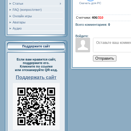
Скачать для
PC
Статьи
FAQ (вопрос/ответ)
Онлайн игры
Счетчики
:
406
/
310
Аватары
Всего комментариев
:
0
Аудио
Войдите:
Поддержите сайт
Отправить
Если вам нравится сайт,
поддержите его.
Кликните по ссылке
или отсканируйте QR-код.
Поддержать сайт