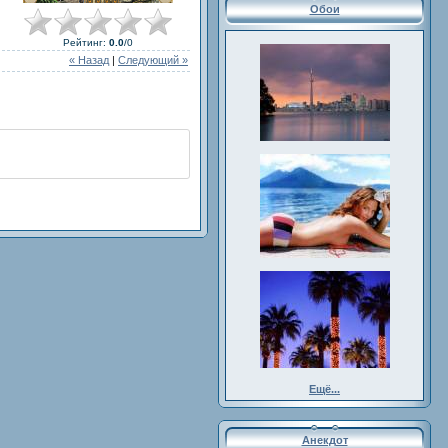
Обои
Рейтинг
:
0.0
/
0
« Назад
|
Следующий »
Ещё...
Анекдот