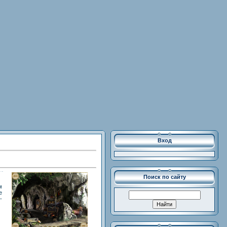
Вход
Поиск по сайту
м
е
-