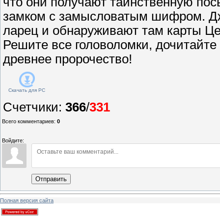
что они получают таинственную посы
замком с замысловатым шифром. Д
ларец и обнаруживают там карты Ц
Решите все головоломки, дочитайте 
древнее пророчество!
Скачать для
PC
Счетчики
:
366
/
331
Всего комментариев
:
0
Войдите:
Отправить
Полная версия сайта