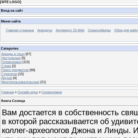
[
SITE LOGO
]
Вход на сайт
Меню сайта
Главная страница
Анекдоты
Антивирус Dr.Web
Скринсейверы
Обои для рабо
Categories
Аркады и экшн
[67]
Настольные
[5]
Головоломки
[115]
Слова
[2]
Поиск предметов
[68]
Стратегии
[15]
Другие
[4]
Многопользовательские
[21]
Главная
»
Онлайн игры
»
Головоломки
Книга Солнца
Вам достается в собственность свя
в которой рассказывается об удиви
коллег-археологов Джона и Линды. И