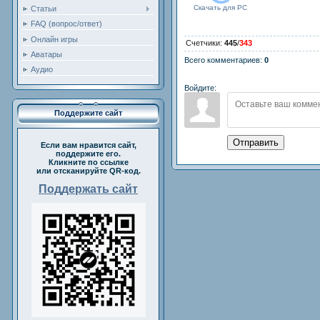
Скачать для
PC
Статьи
FAQ (вопрос/ответ)
Онлайн игры
Счетчики
:
445
/
343
Аватары
Всего комментариев
:
0
Аудио
Войдите:
Поддержите сайт
Отправить
Если вам нравится сайт,
поддержите его.
Кликните по ссылке
или отсканируйте QR-код.
Поддержать сайт