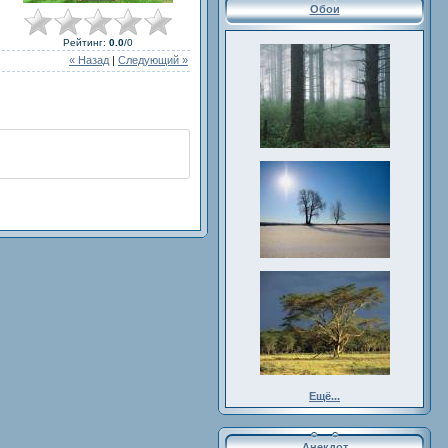
Обои
Рейтинг
:
0.0
/
0
« Назад
|
Следующий »
Ещё...
Анекдот