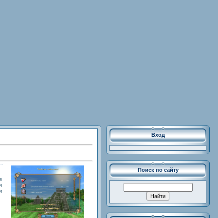
Вход
Поиск по сайту
е
я
и