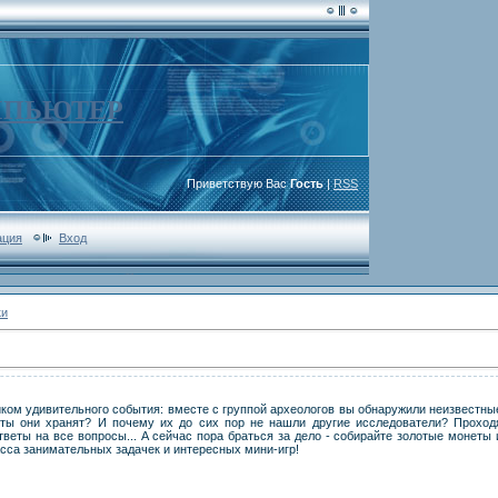
МПЬЮТЕР
Приветствую Вас
Гость
|
RSS
ация
Вход
ки
ком удивительного события: вместе с группой археологов вы обнаружили неизвестны
еты они хранят? И почему их до сих пор не нашли другие исследователи? Проход
тветы на все вопросы... А сейчас пора браться за дело - собирайте золотые монеты 
асса занимательных задачек и интересных мини-игр!