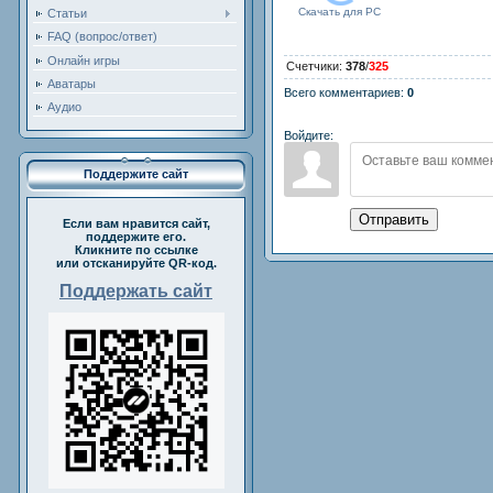
Скачать для
PC
Статьи
FAQ (вопрос/ответ)
Онлайн игры
Счетчики
:
378
/
325
Аватары
Всего комментариев
:
0
Аудио
Войдите:
Поддержите сайт
Отправить
Если вам нравится сайт,
поддержите его.
Кликните по ссылке
или отсканируйте QR-код.
Поддержать сайт