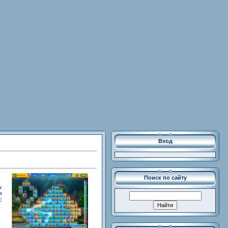
Вход
Поиск по сайту
х
я
с