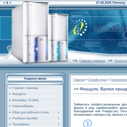
07.08.2026 Пятница
ВАШ КО
Главная страница
Регистр
Главное меню
Главная
»
Онлайн игры
»
Головолом
Главная страница
Фишдом. Время праз
Анекдоты
Антивирус Dr.Web
Займитесь профессиональным диза
Скринсейверы
фишек в ряд, зарабатывайте день
благодарения или Рождества. Пос
Обои для рабочего стола
витаминами, компрессор, фильтр и
Учебные пособия
Программы