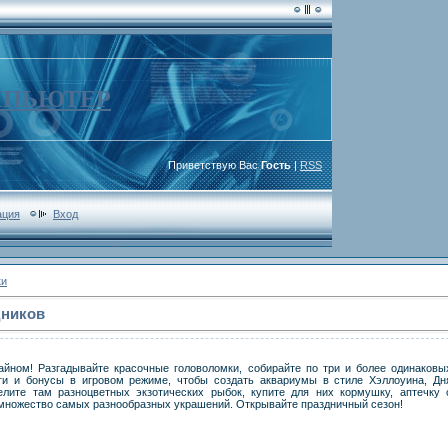
МПЬЮТЕР
Приветствую Вас
Гость
|
RSS
ация
Вход
ки
дников
йном! Разгадывайте красочные головоломки, собирайте по три и более одинаковы
ги и бонусы в игровом режиме, чтобы создать аквариумы в стиле Хэллоуина, Дн
елите там разноцветных экзотических рыбок, купите для них кормушку, аптечку 
 множество самых разнообразных украшений. Открывайте праздничный сезон!