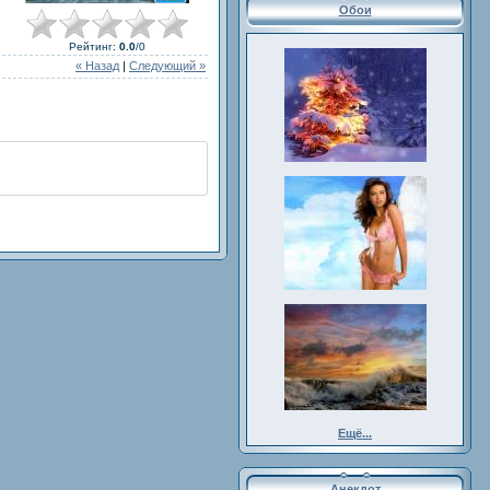
Обои
Рейтинг
:
0.0
/
0
« Назад
|
Следующий »
Ещё...
Анекдот