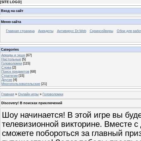
[
SITE LOGO
]
Вход на сайт
Меню сайта
Главная страница
Анекдоты
Антивирус Dr.Web
Скринсейверы
Обои для рабо
Categories
Аркады и экшн
[67]
Настольные
[5]
Головоломки
[115]
Слова
[2]
Поиск предметов
[68]
Стратегии
[15]
Другие
[4]
Многопользовательские
[21]
Главная
»
Онлайн игры
»
Головоломки
Discovery! В поисках приключений
Шоу начинается! В этой игре вы буд
телевизионной викторине. Вместе с
сможете побороться за главный приз