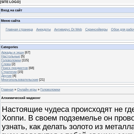
[
SITE LOGO
]
Вход на сайт
Меню сайта
Главная страница
Анекдоты
Антивирус Dr.Web
Скринсейверы
Обои для рабо
Categories
Аркады и экшн
[67]
Настольные
[5]
Головоломки
[115]
Слова
[2]
Поиск предметов
[68]
Стратегии
[15]
Другие
[4]
Многопользовательские
[21]
Главная
»
Онлайн игры
»
Головоломки
Алхимический маджонг
Настоящие чудеса происходят не где
Хоппи. В своем подземелье он пров
узнать, как делать золото из метал