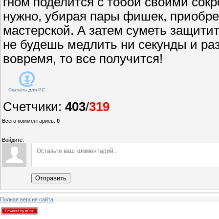
гном поделится с тобой своими сок
нужно, убирая пары фишек, приобре
мастерской. А затем суметь защитит
не будешь медлить ни секунды и ра
вовремя, то все получится!
Скачать для
PC
Счетчики
:
403
/
319
Всего комментариев
:
0
Войдите:
Отправить
Полная версия сайта