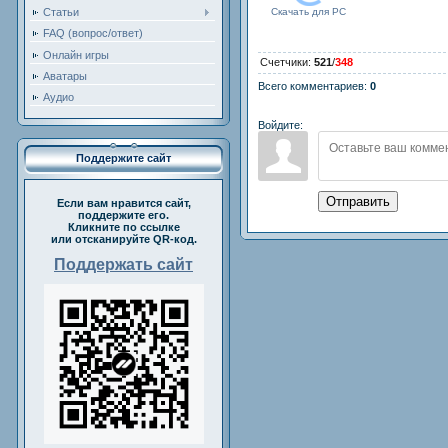
Статьи
Скачать для
PC
FAQ (вопрос/ответ)
Онлайн игры
Счетчики
:
521
/
348
Аватары
Всего комментариев
:
0
Аудио
Войдите:
Поддержите сайт
Отправить
Если вам нравится сайт,
поддержите его.
Кликните по ссылке
или отсканируйте QR-код.
Поддержать сайт