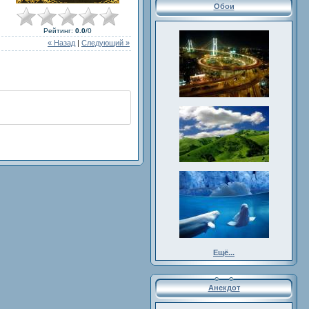
Обои
Рейтинг
:
0.0
/
0
« Назад
|
Следующий »
Ещё...
Анекдот