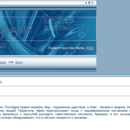
МПЬЮТЕР
Приветствую Вас
Гость
|
RSS
ация
Вход
ки
ие: Посейдон правит морями, Аид - подземным царством, а Зевс - богами и людьми. Н
ение вещей. Правитель Афин перехватывает гонца с зашифрованным посланием 
 Арканиусу с просьбой разгадать таинственные письмена. Арканиус и его лучша
и вскоре обнаруживают, что в письме говорится о заговоре…