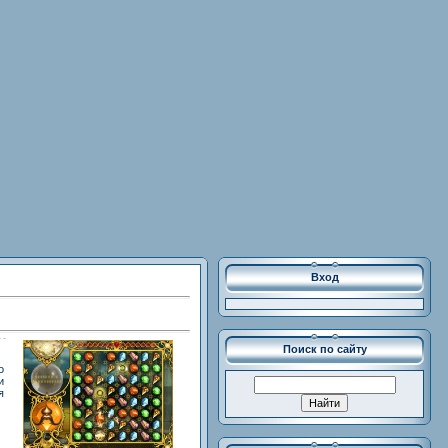
Вход
Поиск по сайту
о
и
я