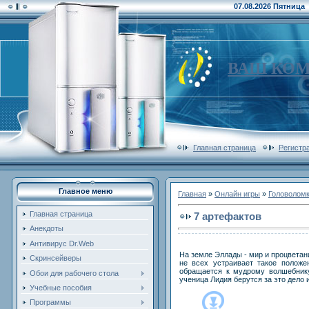
07.08.2026 Пятница
ВАШ КО
Главная страница
Регистр
Главное меню
Главная
»
Онлайн игры
»
Головолом
Главная страница
7 артефактов
Анекдоты
Антивирус Dr.Web
На земле Эллады - мир и процветан
Скринсейверы
не всех устраивает такое полож
обращается к мудрому волшебнику
Обои для рабочего стола
ученица Лидия берутся за это дело 
Учебные пособия
Программы