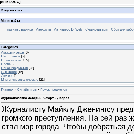
[
SITE LOGO
]
Вход на сайт
Меню сайта
Главная страница
Анекдоты
Антивирус Dr.Web
Скринсейверы
Обои для рабо
Categories
Аркады и экшн
[67]
Настольные
[5]
Головоломки
[115]
Слова
[2]
Поиск предметов
[68]
Стратегии
[15]
Другие
[4]
Многопользовательские
[21]
Главная
»
Онлайн игры
»
Поиск предметов
Журналистские истории. Смерть у ворот
Журналисту Майклу Дженингсу пред
громкого преступления. На сей раз
стал мэр города. Чтобы добраться д