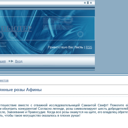
МПЬЮТЕР
Приветствую Вас
Гость
|
RSS
ация
Вход
дметов
рянные розы Афины
утешествие вместе с отважной исследовательницей Самантой Свифт! Помогите е
 обхитрить конкурентов! Согласно легенде, розы символизируют шесть добродетелей
ло, Завоевание и Правосудие. Когда все розы окажутся на щите, его владелец обрете
ь, чтобы такое могущество оказалось в плохих руках!