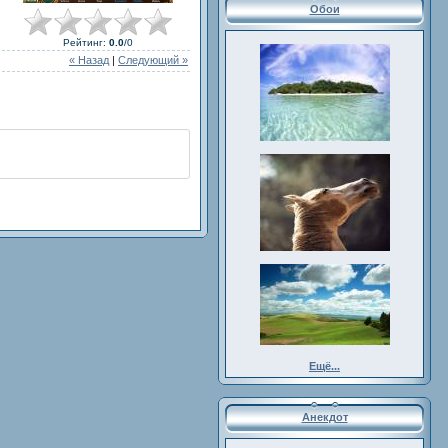
Обои
Рейтинг
:
0.0
/
0
« Назад
|
Следующий »
Ещё...
Анекдот