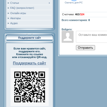
Скачать для
PC
Статьи
FAQ (вопрос/ответ)
Онлайн игры
Счетчики
:
463
/
324
Аватары
Всего комментариев
:
0
Аудио
Войдите:
Поддержите сайт
Отправить
Если вам нравится сайт,
поддержите его.
Кликните по ссылке
или отсканируйте QR-код.
Поддержать сайт