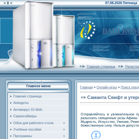
07.08.2026 Пятница
ВАШ КО
Главная страница
Регистр
Главное меню
Главная
»
Онлайн игры
»
Поиск пре
Главная страница
Саманта Свифт и уте
Анекдоты
Антивирус Dr.Web
Отправляйтесь в увлекательное п
Скринсейверы
разыскать священные розы Афины и
Мудрость, Искусство, Умение, Ремес
Обои для рабочего стола
божественную силу. Нельзя допустит
Учебные пособия
Программы