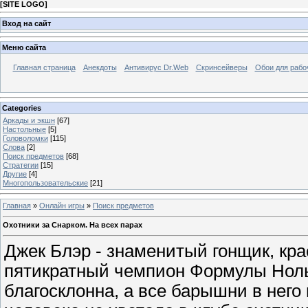
[
SITE LOGO
]
Вход на сайт
Меню сайта
Главная страница
Анекдоты
Антивирус Dr.Web
Скринсейверы
Обои для рабо
Categories
Аркады и экшн
[67]
Настольные
[5]
Головоломки
[115]
Слова
[2]
Поиск предметов
[68]
Стратегии
[15]
Другие
[4]
Многопользовательские
[21]
Главная
»
Онлайн игры
»
Поиск предметов
Охотники за Снарком. На всех парах
Джек Блэр - знаменитый гонщик, кра
пятикратный чемпион Формулы Ноль
благосклонна, а все барышни в него