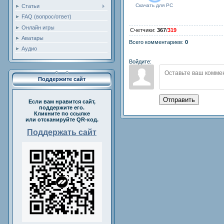
Скачать для
PC
Статьи
FAQ (вопрос/ответ)
Онлайн игры
Счетчики
:
367
/
319
Аватары
Всего комментариев
:
0
Аудио
Войдите:
Поддержите сайт
Отправить
Если вам нравится сайт,
поддержите его.
Кликните по ссылке
или отсканируйте QR-код.
Поддержать сайт