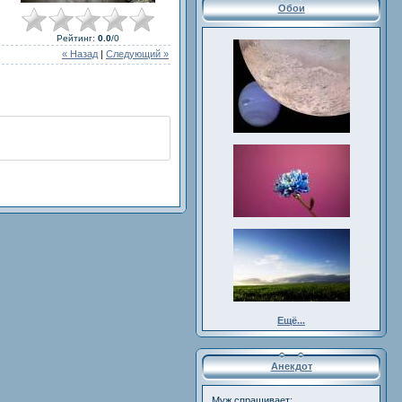
Обои
Рейтинг
:
0.0
/
0
« Назад
|
Следующий »
Ещё...
Анекдот
Муж спрашивает: