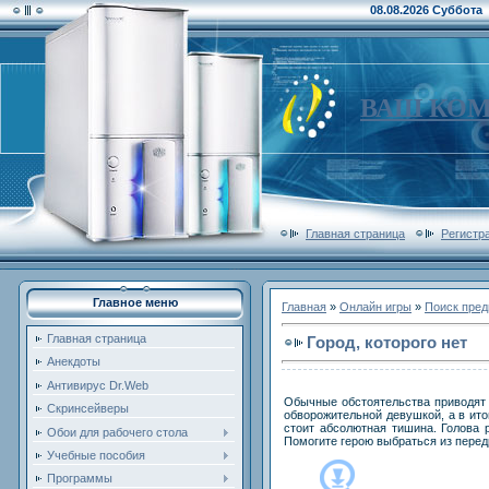
08.08.2026 Суббота
ВАШ КО
Главная страница
Регистр
Главное меню
Главная
»
Онлайн игры
»
Поиск пре
Главная страница
Город, которого нет
Анекдоты
Антивирус Dr.Web
Обычные обстоятельства приводят 
Скринсейверы
обворожительной девушкой, а в итог
стоит абсолютная тишина. Голова 
Обои для рабочего стола
Помогите герою выбраться из перед
Учебные пособия
Программы