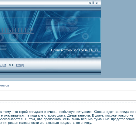
МПЬЮТЕР
Приветствую Вас
Гость
|
RSS
ация
Вход
дметов
к тому, что герой попадает в очень необычную ситуацию. Юноша идет на свидание 
е оказывается... в подвале старого дома. Дверь заперта. В доме, похоже, никого нет 
раскалывается. О том, что произошло, есть лишь весьма туманные представления..
ряги, решая головоломки и отыскивая предметы по списку.