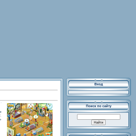
Вход
Поиск по сайту
и
.
ь