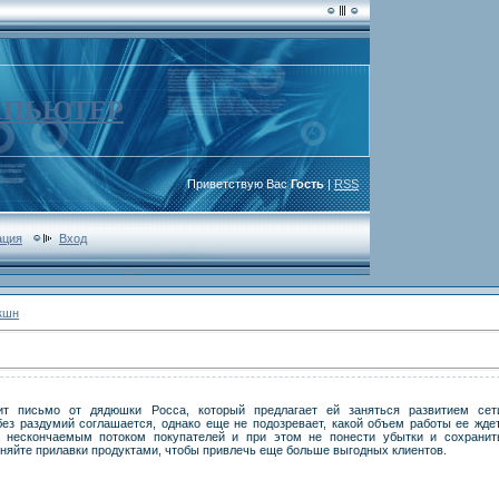
МПЬЮТЕР
Приветствую Вас
Гость
|
RSS
ация
Вход
кшн
ит письмо от дядюшки Росса, который предлагает ей заняться развитием сет
без раздумий соглашается, однако еще не подозревает, какой объем работы ее ждет
с нескончаемым потоком покупателей и при этом не понести убытки и сохранит
няйте прилавки продуктами, чтобы привлечь еще больше выгодных клиентов.