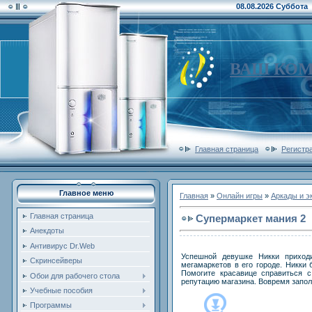
08.08.2026 Суббота
ВАШ КО
Главная страница
Регистр
Главное меню
Главная
»
Онлайн игры
»
Аркады и э
Главная страница
Супермаркет мания 2
Анекдоты
Антивирус Dr.Web
Успешной девушке Никки приход
Скринсейверы
мегамаркетов в его городе. Никки 
Помогите красавице справиться 
Обои для рабочего стола
репутацию магазина. Вовремя запол
Учебные пособия
Программы