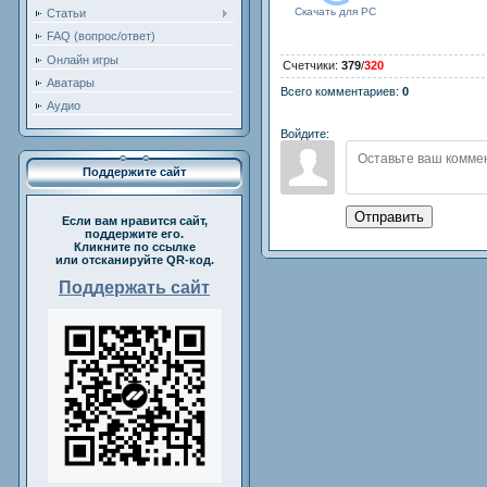
Скачать для
PC
Статьи
FAQ (вопрос/ответ)
Онлайн игры
Счетчики
:
379
/
320
Аватары
Всего комментариев
:
0
Аудио
Войдите:
Поддержите сайт
Отправить
Если вам нравится сайт,
поддержите его.
Кликните по ссылке
или отсканируйте QR-код.
Поддержать сайт