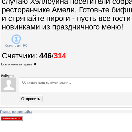
случаю Хэллоуина посетители собра
ресторанчике Амели. Готовьте бифш
и стряпайте пироги - пусть все гос
новинками из праздничного меню!
Скачать для
PC
Счетчики
:
446
/
314
Всего комментариев
:
0
Войдите:
Отправить
Полная версия сайта