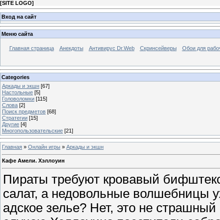
[
SITE LOGO
]
Вход на сайт
Меню сайта
Главная страница
Анекдоты
Антивирус Dr.Web
Скринсейверы
Обои для рабо
Categories
Аркады и экшн
[67]
Настольные
[5]
Головоломки
[115]
Слова
[2]
Поиск предметов
[68]
Стратегии
[15]
Другие
[4]
Многопользовательские
[21]
Главная
»
Онлайн игры
»
Аркады и экшн
Кафе Амели. Хэллоуин
Пираты требуют кровавый бифштекс,
салат, а недовольные волшебницы у
адское зелье? Нет, это не страшный