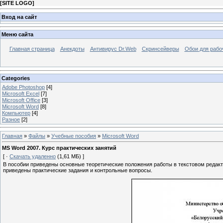
[
SITE LOGO
]
Вход на сайт
Меню сайта
Главная страница
Анекдоты
Антивирус Dr.Web
Скринсейверы
Обои для рабо
Categories
Adobe Photoshop
[4]
Microsoft Excel
[7]
Microsoft Office
[3]
Microsoft Word
[8]
Компьютер
[4]
Разное
[2]
Главная
»
Файлы
»
Учебные пособия
»
Microsoft Word
MS Word 2007. Курс практических занятий
[ ·
Скачать удаленно
(1,61 МБ) ]
В пособии приведены основные теоретические положения работы в текстовом редакт
приведены практические задания и контрольные вопросы.