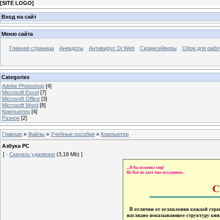
[
SITE LOGO
]
Вход на сайт
Меню сайта
Главная страница
Анекдоты
Антивирус Dr.Web
Скринсейверы
Обои для рабо
Categories
Adobe Photoshop
[4]
Microsoft Excel
[7]
Microsoft Office
[3]
Microsoft Word
[8]
Компьютер
[4]
Разное
[2]
Главная
»
Файлы
»
Учебные пособия
»
Компьютер
Азбука PC
[ ·
Скачать удаленно
(3,18 Mb) ]