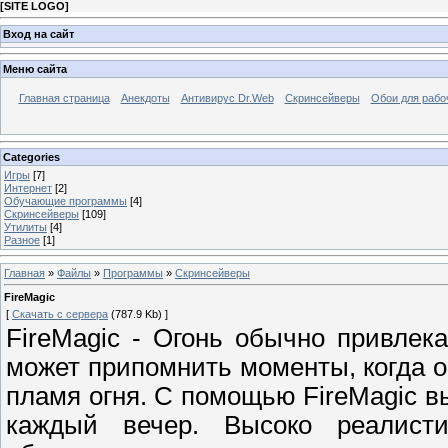
[
SITE LOGO
]
Вход на сайт
Меню сайта
Главная страница
Анекдоты
Антивирус Dr.Web
Скринсейверы
Обои для рабо
Categories
Игры
[7]
Интернет
[2]
Обучающие программы
[4]
Скринсейверы
[109]
Утилиты
[4]
Разное
[1]
Главная
»
Файлы
»
Программы
»
Скринсейверы
FireMagic
[
Скачать с сервера
(787.9 Kb) ]
FireMagic - Огонь обычно привлек
может припомнить моменты, когда о
пламя огня. С помощью FireMagic 
каждый вечер. Высоко реалист