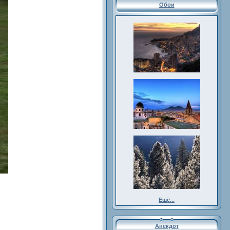
Обои
Ещё...
Анекдот