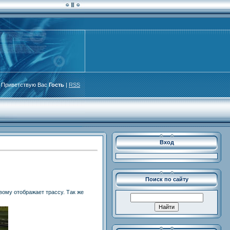
Приветствую Вас
Гость
|
RSS
Вход
Поиск по сайту
вому отображает трассу. Так же