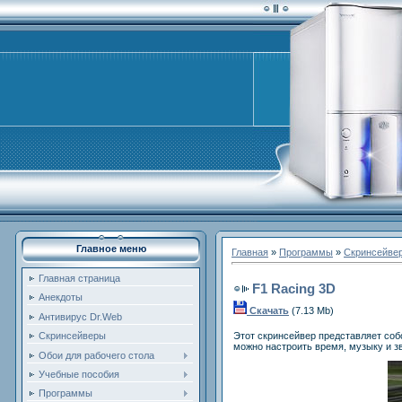
Главное меню
Главная
»
Программы
»
Скринсейве
Главная страница
F1 Racing 3D
Анекдоты
Скачать
(7.13 Mb)
Антивирус Dr.Web
Этот скринсейвер представляет соб
Скринсейверы
можно настроить время, музыку и зв
Обои для рабочего стола
Учебные пособия
Программы