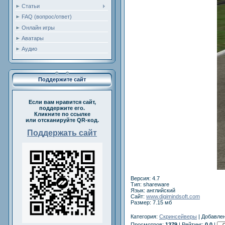
Статьи
FAQ (вопрос/ответ)
Онлайн игры
Аватары
Аудио
Поддержите сайт
Если вам нравится сайт,
поддержите его.
Кликните по ссылке
или отсканируйте QR-код.
Поддержать сайт
Версия: 4.7
Тип: shareware
Язык: английский
Сайт:
www.digimindsoft.com
Размер: 7.15 мб
Категория:
Скринсейверы
| Добавлен
Просмотров:
1379
| Рейтинг:
0.0
|