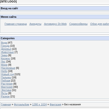
[
SITE LOGO
]
Вход на сайт
Меню сайта
Главная страница
Анекдоты
Антивирус Dr.Web
Скринсейверы
Обои для рабо
Categories
Вода
[47]
Города
[10]
Деревья
[22]
Животные
[7]
Зима
[6]
Космос
[18]
Лес
[34]
Море
[9]
Насекомые
[6]
Небо
[18]
Новый год
[115]
Пальмы
[18]
Пейзаж
[22]
Растения
[8]
Фантазия
[40]
Эротика
[11]
Яхты
[8]
Разное
[21]
Главная
»
Фотоальбом
»
1280 x 1024
»
Фантазия
» Без названия